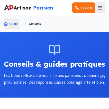
Aller au contenu principal
Artisan
Parisien
Appeler
Accueil
Conseils
Conseils & guides pratiques
Les bons réflexes de nos artisans parisiens : dépannage,
prix, normes. Des réponses claires pour agir vite et bien.