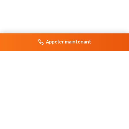
Appeler maintenant
Votre artisan de confiance à Paris. Interventions rapides et
professionnelles pour tous vos besoins en serrurerie, plomberie,
électricité et plus.