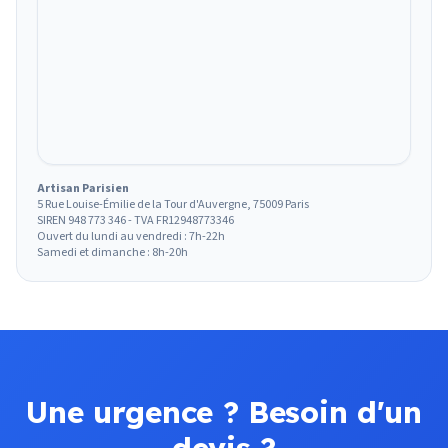
Artisan Parisien
5 Rue Louise-Émilie de la Tour d'Auvergne, 75009 Paris
SIREN 948 773 346 - TVA FR12948773346
Ouvert du lundi au vendredi : 7h-22h
Samedi et dimanche : 8h-20h
Une urgence ? Besoin d'un