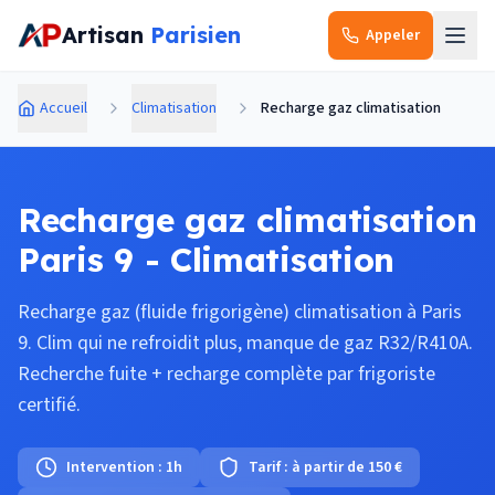
Aller au contenu principal
Artisan
Parisien
Appeler
Accueil
Climatisation
Recharge gaz climatisation
Recharge gaz climatisation
Paris 9 - Climatisation
Recharge gaz (fluide frigorigène) climatisation à Paris
9. Clim qui ne refroidit plus, manque de gaz R32/R410A.
Recherche fuite + recharge complète par frigoriste
certifié.
Intervention :
1h
Tarif :
à partir de 150 €