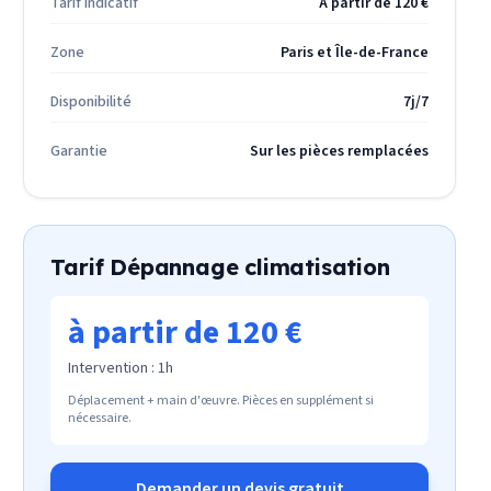
Tarif indicatif
À partir de 120 €
Zone
Paris et Île-de-France
Disponibilité
7j/7
Garantie
Sur les pièces remplacées
Tarif
Dépannage climatisation
à partir de 120 €
Intervention :
1h
Déplacement + main d'œuvre. Pièces en supplément si
nécessaire.
Demander un devis gratuit