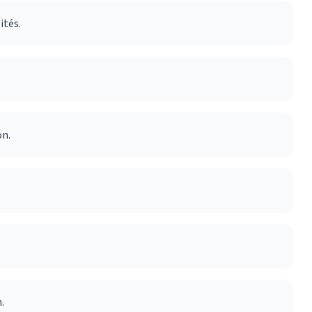
ités.
on.
.