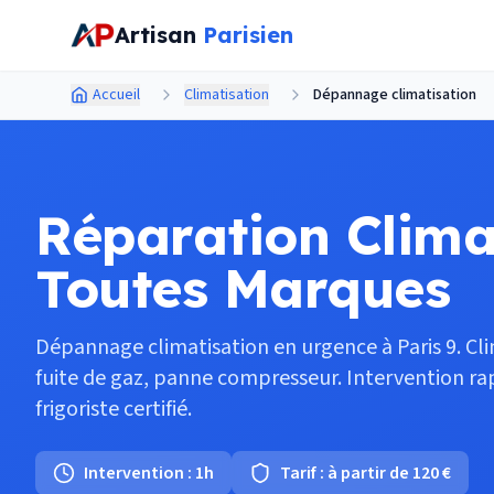
Aller au contenu principal
Artisan
Parisien
Accueil
Climatisation
Dépannage climatisation
Réparation Clima
Toutes Marques
Dépannage climatisation en urgence à Paris 9. Clim
fuite de gaz, panne compresseur. Intervention rap
frigoriste certifié.
Intervention :
1h
Tarif :
à partir de 120 €