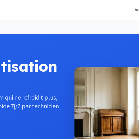
Ac
tisation
 qui ne refroidit plus,
ide 7j/7 par technicien