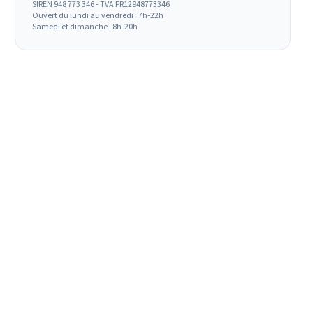
SIREN 948 773 346 - TVA FR12948773346
Ouvert du lundi au vendredi : 7h-22h
Samedi et dimanche : 8h-20h