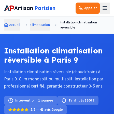
Aller au contenu principal
Artisan
Parisien
Appeler
Installation climatisation
Accueil
Climatisation
réversible
Installation climatisation
réversible à Paris 9
Installation climatisation réversible (chaud/froid) à
Paris 9. Clim monosplit ou multisplit. Installation par
professionnel certifié, garantie constructeur 3-5 ans.
Intervention :
1 journée
Tarif :
dès 1200 €
5/5 — 41 avis Google