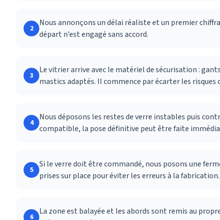
Nous annonçons un délai réaliste et un premier chiffrag
2
départ n’est engagé sans accord.
Le vitrier arrive avec le matériel de sécurisation : gan
3
mastics adaptés. Il commence par écarter les risques 
Nous déposons les restes de verre instables puis contrô
4
compatible, la pose définitive peut être faite imméd
Si le verre doit être commandé, nous posons une ferme
5
prises sur place pour éviter les erreurs à la fabrication.
La zone est balayée et les abords sont remis au propre.
6