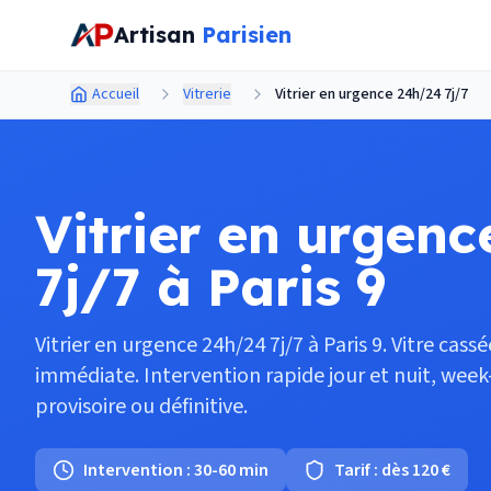
Aller au contenu principal
Artisan
Parisien
Accueil
Vitrerie
Vitrier en urgence 24h/24 7j/7
Vitrier en urgen
7j/7 à Paris 9
Vitrier en urgence 24h/24 7j/7 à Paris 9. Vitre cassé
immédiate. Intervention rapide jour et nuit, week-
provisoire ou définitive.
Intervention :
30-60 min
Tarif :
dès 120 €