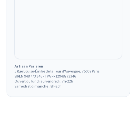
Artisan Parisien
5 Rue Louise-Émilie de la Tour d'Auvergne, 75009 Paris
SIREN 948 773 346 - TVA FR12948773346
Ouvert du lundi au vendredi : 7h-22h
Samedi et dimanche : 8h-20h