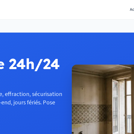
Ac
ce 24h/24
e, effraction, sécurisation
end, jours fériés. Pose