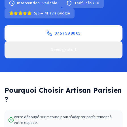
Intervention :
variable
Tarif :
dès 79 €
5/5 — 41 avis Google
07 57 59 90 05
Devis gratuit
Pourquoi Choisir Artisan Parisien
?
Verre découpé sur mesure pour s'adapter parfaitement à
votre espace.