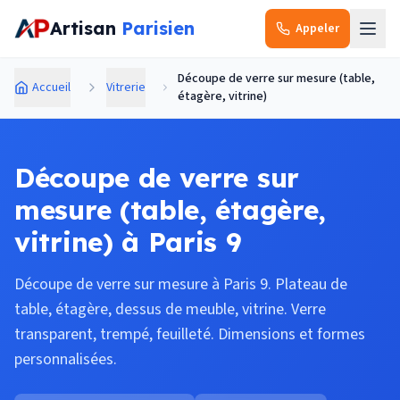
Aller au contenu principal
Artisan
Parisien
Appeler
Découpe de verre sur mesure (table,
Accueil
Vitrerie
étagère, vitrine)
Découpe de verre sur
mesure (table, étagère,
vitrine) à Paris 9
Découpe de verre sur mesure à Paris 9. Plateau de
table, étagère, dessus de meuble, vitrine. Verre
transparent, trempé, feuilleté. Dimensions et formes
personnalisées.