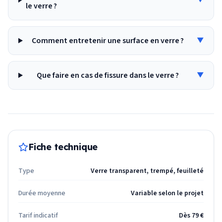
▼
le verre ?
Comment entretenir une surface en verre ?
▼
Que faire en cas de fissure dans le verre ?
▼
Fiche technique
Type
Verre transparent, trempé, feuilleté
Durée moyenne
Variable selon le projet
Tarif indicatif
Dès 79 €