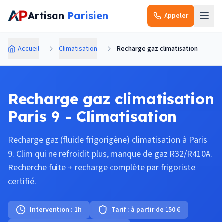
Aller au contenu principal
Artisan
Parisien
Appeler
Accueil
Climatisation
Recharge gaz climatisation
Recharge gaz climatisation
Paris 9 - Climatisation
Recharge gaz (fluide frigorigène) climatisation à Paris
9. Clim qui ne refroidit plus, manque de gaz R32/R410A.
Recherche fuite + recharge complète par frigoriste
certifié.
Intervention :
1h
Tarif :
à partir de 150 €