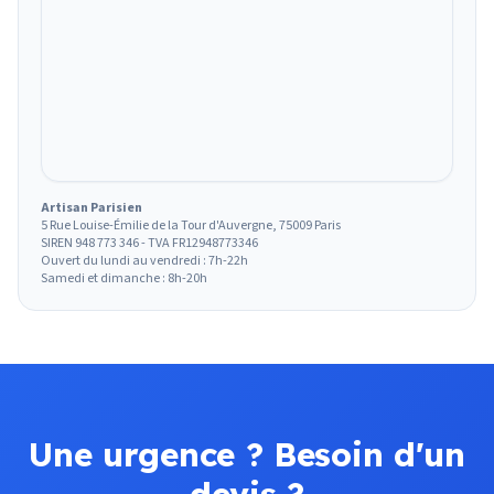
Artisan Parisien
5 Rue Louise-Émilie de la Tour d'Auvergne, 75009 Paris
SIREN 948 773 346 - TVA FR12948773346
Ouvert du lundi au vendredi : 7h-22h
Samedi et dimanche : 8h-20h
Une urgence ? Besoin d'un