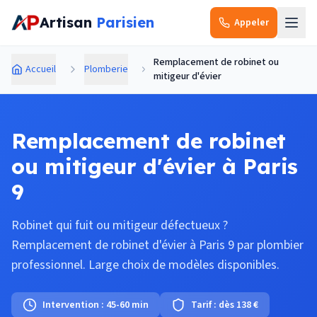
Aller au contenu principal
Artisan
Parisien
Appeler
Remplacement de robinet ou
Accueil
Plomberie
mitigeur d'évier
Remplacement de robinet
ou mitigeur d'évier à Paris
9
Robinet qui fuit ou mitigeur défectueux ?
Remplacement de robinet d'évier à Paris 9 par plombier
professionnel. Large choix de modèles disponibles.
Intervention :
45-60 min
Tarif :
dès 138 €