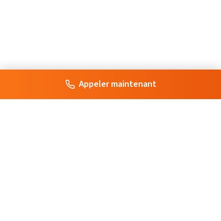
Appeler maintenant
Votre artisan de confiance à Paris. Interventions rapides et
professionnelles pour tous vos besoins en serrurerie, plomberie,
électricité et plus.