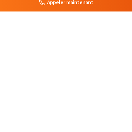
Appeler maintenant
Votre artisan de confiance à Paris. Interventions rapides et
professionnelles pour tous vos besoins en serrurerie, plomberie,
électricité et plus.
Nos Services
Serrurier Paris