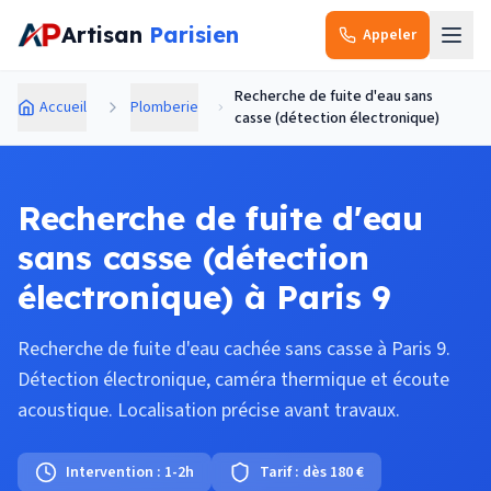
Aller au contenu principal
Artisan
Parisien
Appeler
Recherche de fuite d'eau sans
Accueil
Plomberie
casse (détection électronique)
Recherche de fuite d'eau
sans casse (détection
électronique) à Paris 9
Recherche de fuite d'eau cachée sans casse à Paris 9.
Détection électronique, caméra thermique et écoute
acoustique. Localisation précise avant travaux.
Intervention :
1-2h
Tarif :
dès 180 €