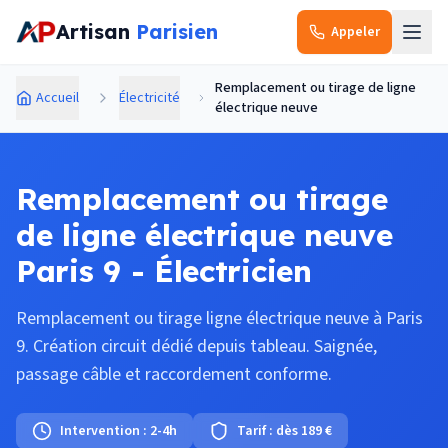
Aller au contenu principal
Artisan
Parisien
Appeler
Remplacement ou tirage de ligne
Accueil
Électricité
électrique neuve
Remplacement ou tirage
de ligne électrique neuve
Paris 9 - Électricien
Remplacement ou tirage ligne électrique neuve à Paris
9. Création circuit dédié depuis tableau. Saignée,
passage câble et raccordement conforme.
Intervention :
2-4h
Tarif :
dès 189 €