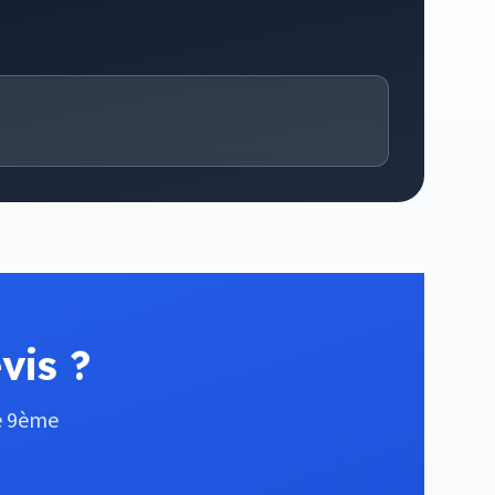
vis ?
le 9ème