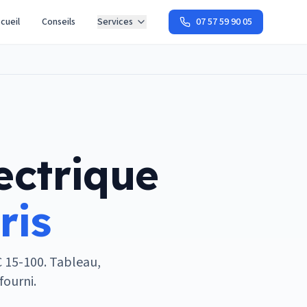
cueil
Conseils
Services
07 57 59 90 05
ectrique
ris
C 15-100. Tableau,
fourni.