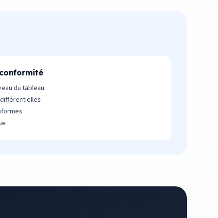
conformité
veau du tableau
différentielles
onformes
ue