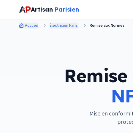
Aller au contenu principal
Artisan
Parisien
Accueil
Électricien Paris
Remise aux Normes
Remise 
NF
Mise en conformit
protec