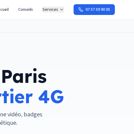
cueil
Conseils
Services
07 57 59 90 05
 Paris
rtier 4G
one vidéo, badges
étique.