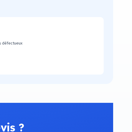
 défectueux
é
vis ?