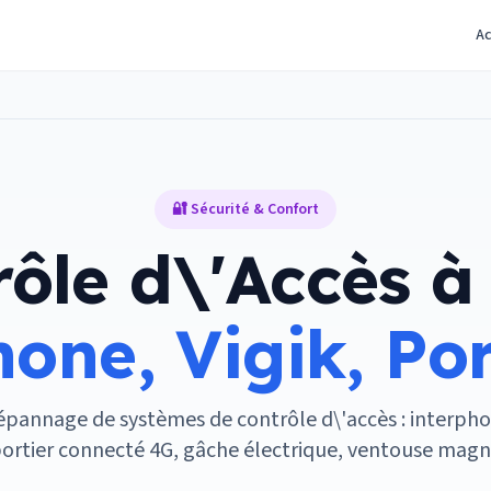
Ac
🔐 Sécurité & Confort
ôle d\'Accès à
one, Vigik, Po
dépannage de systèmes de contrôle d\'accès : interph
 portier connecté 4G, gâche électrique, ventouse magn