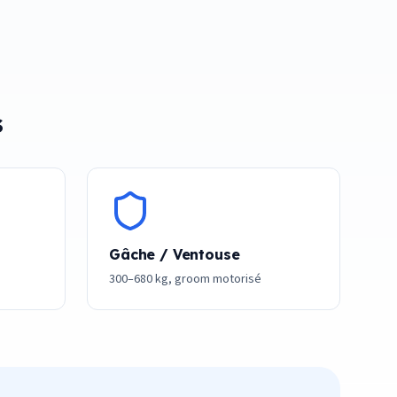
s
Gâche / Ventouse
300–680 kg, groom motorisé