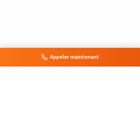
Appeler maintenant
Votre artisan de confiance à Paris. Interventions rapides et
professionnelles pour tous vos besoins en serrurerie, plomberie,